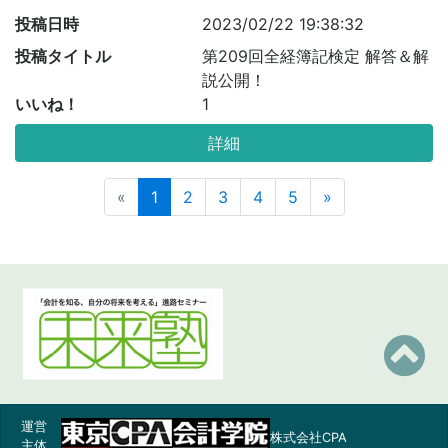
投稿日時
2023/02/22 19:38:32
投稿タイトル
第209回全経簿記検定 解答＆解
説公開！
いいね！
1
詳細
«
1
2
3
4
5
»
運営
株式会社CPA
主体