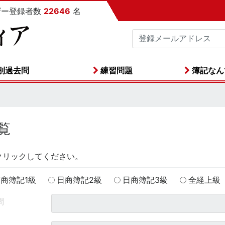
ザー登録者数
22646
名
別過去問
練習問題
簿記なん
覧
クリックしてください。
商簿記1級
日商簿記2級
日商簿記3級
全経上級
問